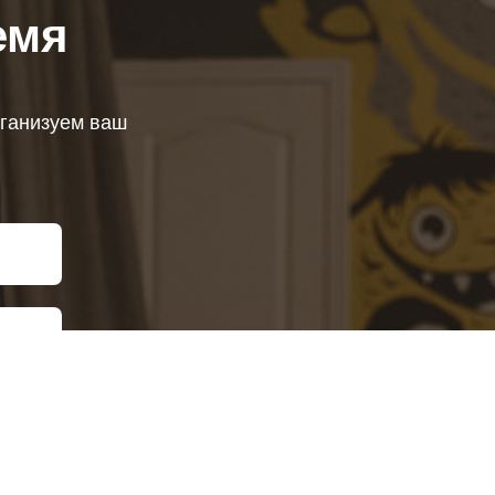
емя
рганизуем ваш