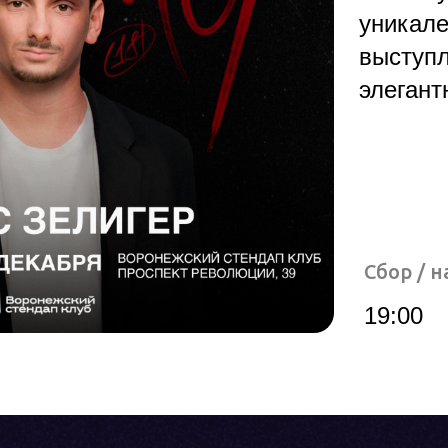
уникале
выступ
элегант
Сбор / н
19:00