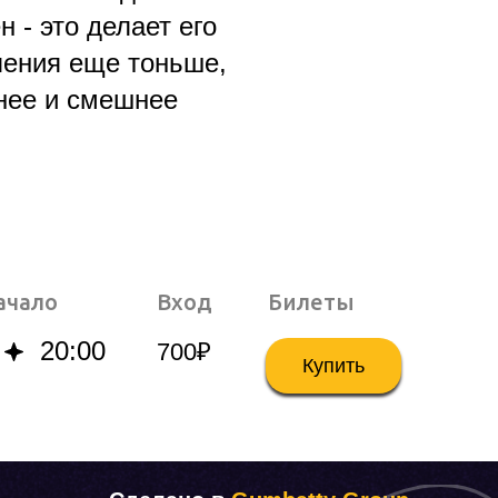
н - это делает его
ления еще тоньше,
нее и смешнее
ачало
Вход
Билеты
20:00
700₽
Купить